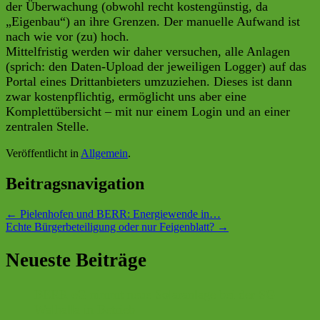
der Überwachung (obwohl recht kostengünstig, da
„Eigenbau“) an ihre Grenzen. Der manuelle Aufwand ist
nach wie vor (zu) hoch.
Mittelfristig werden wir daher versuchen, alle Anlagen
(sprich: den Daten-Upload der jeweiligen Logger) auf das
Portal eines Drittanbieters umzuziehen. Dieses ist dann
zwar kostenpflichtig, ermöglicht uns aber eine
Komplettübersicht – mit nur einem Login und an einer
zentralen Stelle.
Veröffentlicht in
Allgemein
.
Beitragsnavigation
←
Pielenhofen und BERR: Energiewende in…
Echte Bürgerbeteiligung oder nur Feigenblatt?
→
Neueste Beiträge
BERR eG nimmt neue Solaranlage bei der SG
Walhalla in Betrieb