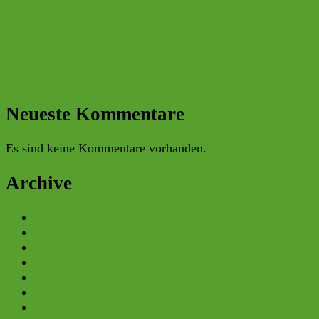
Helfertreff der BERR: Ein Dankeschön für
ehrenamtliches Engagement
Infostand an der Universität Regensburg: BERR eG
begleitet Vortrag von Prof. Harald Lesch
10. Regensburger Saatguttag
H2 Konferenz der OTH
Neueste Kommentare
Es sind keine Kommentare vorhanden.
Archive
Mai 2026
März 2026
Februar 2026
Januar 2026
Oktober 2025
Juli 2025
Mai 2025