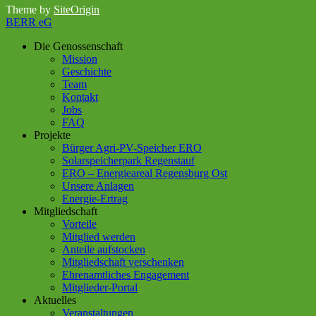
Theme by
SiteOrigin
BERR eG
Die Genossenschaft
Mission
Geschichte
Team
Kontakt
Jobs
FAQ
Projekte
Bürger Agri-PV-Speicher ERO
Solarspeicherpark Regenstauf
ERO – Energieareal Regensburg Ost
Unsere Anlagen
Energie-Ertrag
Mitgliedschaft
Vorteile
Mitglied werden
Anteile aufstocken
Mitgliedschaft verschenken
Ehrenamtliches Engagement
Mitglieder-Portal
Aktuelles
Veranstaltungen