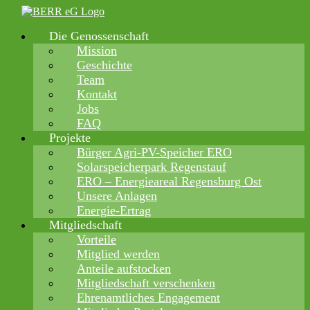
Zum
Inhalt
Die Genossenschaft
springen
Mission
Geschichte
Team
Kontakt
Jobs
FAQ
Projekte
Bürger Agri-PV-Speicher ERO
Solarspeicherpark Regenstauf
ERO – Energieareal Regensburg Ost
Unsere Anlagen
Energie-Ertrag
Mitgliedschaft
Vorteile
Mitglied werden
Anteile aufstocken
Mitgliedschaft verschenken
Ehrenamtliches Engagement