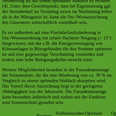
Stromertrag als auf einem optimalen Süddach zu rechnen
[4]. Unter dem Gesichtspunkt, dass bei Eigennutzung ggf.
der Strombedarf im Vormittag sowie im Nachmittag höher
als in der Mittagszeit ist, kann die Ost-/Westausrichtung
des Generators wirtschaftlich vorteilhaft sein.
Es sei außerdem auf eine Flachdachaufständerung in
Ost-/Westanordnung mit relativ flacherer Neigung (> 15°)
hingewiesen, mit der z.B. die Energieversorgung von
Klimaanlagen in Bürogebäuden für den Sommer optimiert
ist und eine gegenseitige Verschattung vermieden und
zudem eine hohe Belegungsdichte erreicht wird.
Weitere Möglichkeiten bestehen in der Fassadenmontage
der Solarmodule, für die eine Minderung von ca. 30 % im
Vergleich zu einem optimalen Süddach akzeptiert wird.
Der Vorteil dieser Ausrichtung liegt in der geringeren
Abhängigkeit von der Jahreszeit. Die Fassadenmontage
kann besonders ästhetisch und zudem mit der Funktion
zum Sonnenschutz gestaltet sein.
Volllaststunden
Optimale
Op
Position