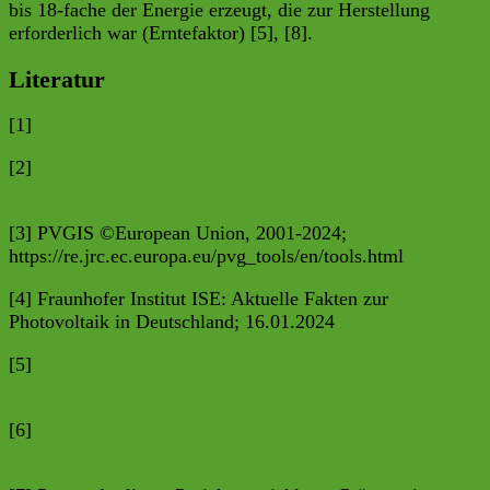
bis 18-fache der Energie erzeugt, die zur Herstellung
erforderlich war (Erntefaktor) [5], [8].
Literatur
[1]
https://ourworldindata.org/cheap-renewables-growth
[2]
https://www.sunearthtools.com/dp/tools/pos_sun.php#google
[3] PVGIS ©European Union, 2001-2024;
https://re.jrc.ec.europa.eu/pvg_tools/en/tools.html
[4] Fraunhofer Institut ISE: Aktuelle Fakten zur
Photovoltaik in Deutschland; 16.01.2024
[5]
https://energiewende.eu/flaechenbedarf-der-
energiewende-in-deutschland/
[6]
https://www.ise.fraunhofer.de/de/leitthemen/integrierte-
photovoltaik/agri-photovoltaik-agri-pv.html