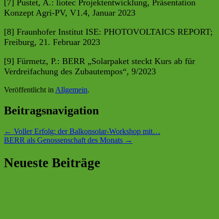
[7] Pustet, A.: liotec Projektentwicklung, Präsentation
Konzept Agri-PV, V1.4, Januar 2023
[8] Fraunhofer Institut ISE: PHOTOVOLTAICS REPORT;
Freiburg, 21. Februar 2023
[9] Fürmetz, P.: BERR „Solarpaket steckt Kurs ab für
Verdreifachung des Zubautempos“, 9/2023
Veröffentlicht in
Allgemein
.
Beitragsnavigation
←
Voller Erfolg: der Balkonsolar-Workshop mit…
BERR als Genossenschaft des Monats
→
Neueste Beiträge
BERR eG nimmt neue Solaranlage bei der SG
Walhalla in Betrieb
Helfertreff der BERR: Ein Dankeschön für
ehrenamtliches Engagement