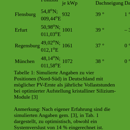
je kWp
Dachneigung
Da
o
54,8
N;
Flensburg
932
39 °
1 
o
009,44
E
o
50,98
N;
Erfurt
1001
39 °
– 
o
011,03
E
o
49,02
N;
Regensburg
1061
37 °
0 
o
012,1
E
o
48,14
N;
München
1072
38 °
0 
o
011,58
E
Tabelle 1: Simulierte Angaben zu vier
Positionen (Nord-Süd) in Deutschland mit
möglicher PV-Ernte als jährliche Vollaststunden
bei optimierter Aufstellung kristalliner Silizium-
Module [3]
Anmerkung: Nach eigener Erfahrung sind die
simulierten Angaben gem. [3], in Tab. 1
dargestellt, zu optimistisch, obwohl ein
Systemverslust von 14 % eingerechnet ist.