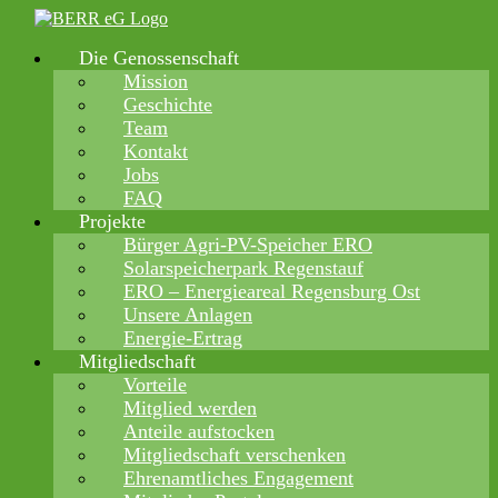
Zum
Inhalt
Die Genossenschaft
springen
Mission
Geschichte
Team
Kontakt
Jobs
FAQ
Projekte
Bürger Agri-PV-Speicher ERO
Solarspeicherpark Regenstauf
ERO – Energieareal Regensburg Ost
Unsere Anlagen
Energie-Ertrag
Mitgliedschaft
Vorteile
Mitglied werden
Anteile aufstocken
Mitgliedschaft verschenken
Ehrenamtliches Engagement