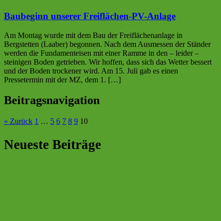
Baubeginn unserer Freiflächen-PV-Anlage
Am Montag wurde mit dem Bau der Freiflächenanlage in
Bergstetten (Laaber) begonnen. Nach dem Ausmessen der Ständer
werden die Fundamenteisen mit einer Ramme in den – leider –
steinigen Boden getrieben. Wir hoffen, dass sich das Wetter bessert
und der Boden trockener wird. Am 15. Juli gab es einen
Pressetermin mit der MZ, dem 1. […]
Beitragsnavigation
« Zurück
1
…
5
6
7
8
9
10
Neueste Beiträge
BERR eG nimmt neue Solaranlage bei der SG
Walhalla in Betrieb
Helfertreff der BERR: Ein Dankeschön für
ehrenamtliches Engagement
Infostand an der Universität Regensburg: BERR eG
begleitet Vortrag von Prof. Harald Lesch