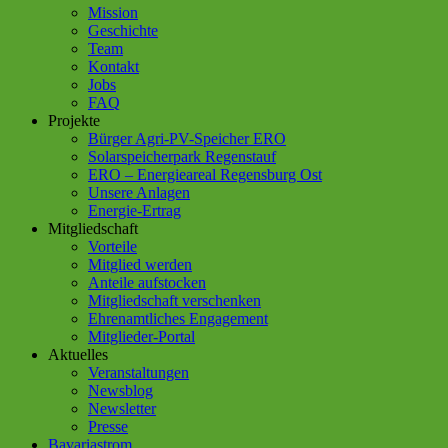
Mission
Geschichte
Team
Kontakt
Jobs
FAQ
Projekte
Bürger Agri-PV-Speicher ERO
Solarspeicherpark Regenstauf
ERO – Energieareal Regensburg Ost
Unsere Anlagen
Energie-Ertrag
Mitgliedschaft
Vorteile
Mitglied werden
Anteile aufstocken
Mitgliedschaft verschenken
Ehrenamtliches Engagement
Mitglieder-Portal
Aktuelles
Veranstaltungen
Newsblog
Newsletter
Presse
Bavariastrom