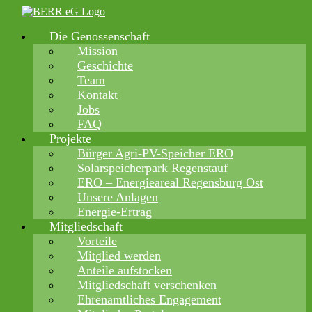
Zum
Inhalt
Die Genossenschaft
springen
Mission
Geschichte
Team
Kontakt
Jobs
FAQ
Projekte
Bürger Agri-PV-Speicher ERO
Solarspeicherpark Regenstauf
ERO – Energieareal Regensburg Ost
Unsere Anlagen
Energie-Ertrag
Mitgliedschaft
Vorteile
Mitglied werden
Anteile aufstocken
Mitgliedschaft verschenken
Ehrenamtliches Engagement