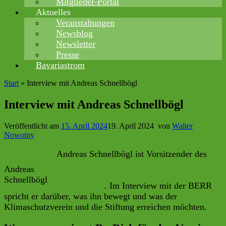
Mitglieder-Portal
Aktuelles
Veranstaltungen
Newsblog
Newsletter
Presse
Bavariastrom
Start
»
Interview mit Andreas Schnellbögl
Interview mit Andreas Schnellbögl
Veröffentlicht am
15. April 2024
19. April 2024
von
Walter
Nowotny
Andreas Schnellbögl ist Vorsitzender des
Klimaschutzvereins, der Klaus Berger und
Andreas
der Eine-Welt-Stiftung am Gymnasium
Schnellbögl
Neutraubling
. Im Interview mit der BERR
spricht er darüber, was ihn bewegt und was der
Klimaschutzverein und die Stiftung erreichen möchten.