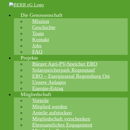
Zum
Inhalt
Die Genossenschaft
springen
Mission
Geschichte
Team
Kontakt
Jobs
FAQ
Projekte
Bürger Agri-PV-Speicher ERO
Solarspeicherpark Regenstauf
ERO – Energieareal Regensburg Ost
Unsere Anlagen
Energie-Ertrag
Mitgliedschaft
Vorteile
Mitglied werden
Anteile aufstocken
Mitgliedschaft verschenken
Ehrenamtliches Engagement