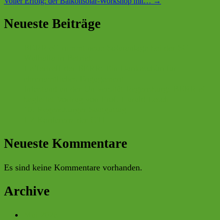
Voller Erfolg: der Balkonsolar-Workshop mit…
→
Neueste Beiträge
BERR eG nimmt neue Solaranlage bei der SG
Walhalla in Betrieb
Helfertreff der BERR: Ein Dankeschön für
ehrenamtliches Engagement
Infostand an der Universität Regensburg: BERR eG
begleitet Vortrag von Prof. Harald Lesch
10. Regensburger Saatguttag
H2 Konferenz der OTH
Neueste Kommentare
Es sind keine Kommentare vorhanden.
Archive
Mai 2026