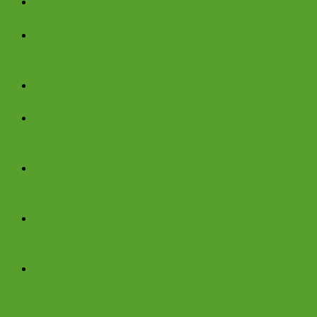
Grüner Strom aus der Steckdose
Alle helfen mit: wir räumen unseren
Solarpark auf.
BERR-Treff September 2023
Solarpaket steckt Kurs ab für
Verdreifachung des Zubautempos
Globaler Klimastreik am 15.September –
auch in Regensburg!
BERR-Treff (2) am 20.09.2023
(Ankündigung)
Verstärkung gesucht! Die BERR wächst
und braucht neue Kräfte.