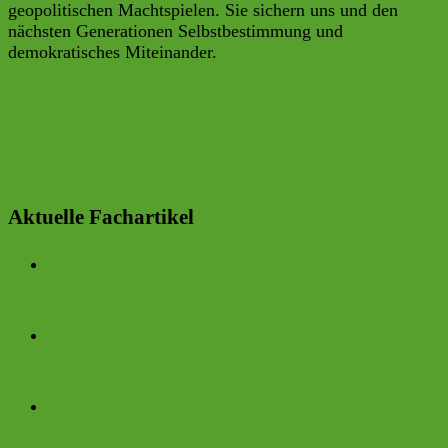
geopolitischen Machtspielen. Sie sichern uns und den
nächsten Generationen Selbstbestimmung und
demokratisches Miteinander.
Jetzt Newsletter abonnieren
Jetzt Mitglied werden!
Aktuelle Fachartikel
BERR eG nimmt neue Solaranlage bei der
SG Walhalla in Betrieb
Helfertreff der BERR: Ein Dankeschön für
ehrenamtliches Engagement
Infostand an der Universität Regensburg:
BERR eG begleitet Vortrag von Prof.