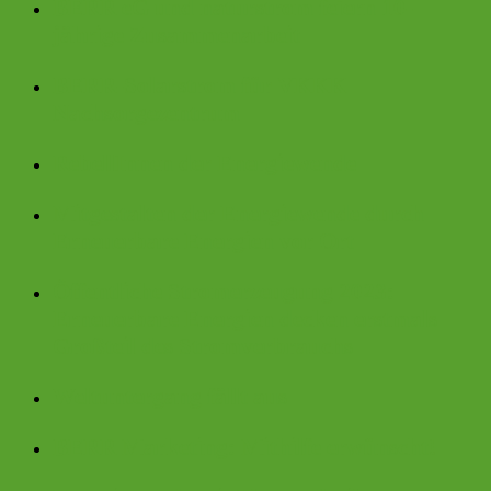
BERR eG und naturstrom feiern 10-
jährige Zusammenarbeit
BERR-Solarstrom für VKKK
Nachsorgezentrum
RebellInnen der Energiewende
Mitgestalten der Energiewende durch
Erneuerbare Energien vor Ort
Öffentliche Stromerzeugung 2023:
Erneuerbare Energien decken erstmals
Großteil des Stromverbrauchs
Weltuntergang fällt aus
BERR Marketing: Mithilfe erwünscht!