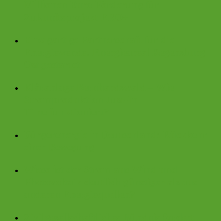
Millionen Euro Förderung für
Zukunftsprojekt ERO+
Einzigartige Partnerschaft für die
Energiewende: Energieareal Regensburg
Ost gestartet
Kläranlage Bernhardswald – Wie
Stromproduktion Just-In-
Time funktioniert?
Bürgerenergie in Deutschland: Rückkehr
einer Bewegung
Wieso ist der Strom aus Wind und
Photovoltaik deutlich günstiger als aus
anderen Energiequellen?
Zivilgesellschaftliches Bündnis fordert