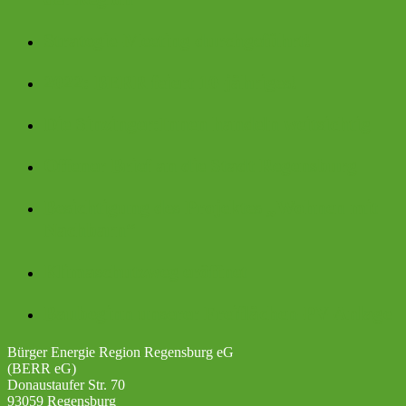
Strategie-Meeting durchgeführt!
2022: BERR feiert 10-jähriges!
Die Sinzinger:Innen handeln weitsichtig
Offener Brief an die Stadt Regensburg
Besichtigung des Projektes „Wohnen mit
Nachbarn“
Klimaschutzweg eröffnet
Baubeginn unserer Freiflächen-PV-Anlage
Bürger Energie Region Regensburg eG
(BERR eG)
Donaustaufer Str. 70
93059 Regensburg