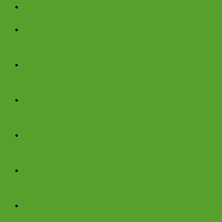
Besuch der IDEEMATEC
Wärmewende mit Erdwärme stützen, im
Sommer kühlen
Nachhaltigkeitsmeile vom 14. bis 16. Juni
am Donaumarkt
Veranstaltung zur Energie- und
Wärmewende im Degginger am 11.06.
Erfolgreicher Workshop zu
Balkonkraftwerken in Neutraubling
Solarpaket I verabschiedet: Lichtblick für
die Energiewende
Bürgerenergie-Konvent 2024: die BERR
war dabei!