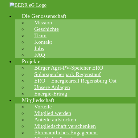
Zum
Inhalt
Die Genossenschaft
springen
Mission
Geschichte
Team
Kontakt
Jobs
FAQ
Projekte
Bürger Agri-PV-Speicher ERO
Solarspeicherpark Regenstauf
ERO – Energieareal Regensburg Ost
Unsere Anlagen
Energie-Ertrag
Mitgliedschaft
Vorteile
Mitglied werden
Anteile aufstocken
Mitgliedschaft verschenken
Ehrenamtliches Engagement