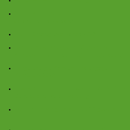
Haben wir wirklich zu wenig Strom?
Strom vom eigenen Dach –
Solarpotenzialkataster
BERR Strategieworkshop 2023
Erneuerbare Energie in Bürgerhand.
Kooperationen in der Region Regensburg
Bürgerenergie Konvent und engage-
Konferenz 2023
Unsere Generation – unser Job. Aufruf zur
Generationenverantwortung.
Warum ich Mitglied der BERR geworden
bin
Tag der Erde in Regensburg (2023) –