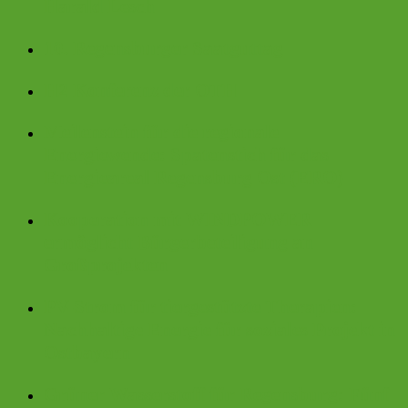
Harald Lesch
10. Regensburger Saatguttag
H2 Konferenz der OTH
Meilenstein für die regionale
Energiewende: Spatenstich für das
Energieareal Regensburg Ost (ERO)
Kooperation mit WINDPOWER
ermöglicht Bürgerbeteiligung an
Großprojekten
PV-Strom für tiergestützte Therapien:
Nachhaltige Energie für soziales Projekt in
Ostbayern
Grüner Wasserstoff für Regensburg: Fünf