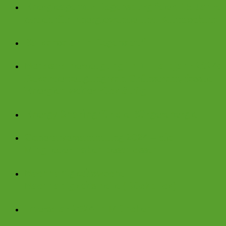
Energieagentur Regensburg feiert 15 Jahre
Arbeit für Energiewende und Klimaschutz
Balkonsolar in Regenstauf
Nettostromerzeugung im 1. Halbjahr 2024:
Rekorderzeugung von Grünstrom, fossile
Energien weiter rückläufig
Energy Sharing für die Bürgerenergie
Generalversammlung 2024 – die
Mitglieder haben beschlossen.
Nachhaltigkeitswoche –
Nachhaltigkeitsmeile (Rückblick)
Intersolar 2024 in München