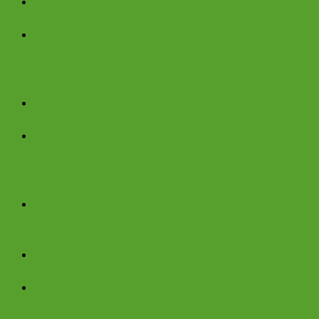
Warum wir Mitglieder bei der BERR sind
Nettostromerzeugung im 1. Halbjahr 2023:
Rekordanteil Erneuerbarer Energien von
57,7 Prozent
11. Generalversammlung der BERR
Für eine erfolgreiche und inklusive
Energiewende – engage stellt den
Energiewende-O-Mat vor
Vorankündigung: BERR
Generalversammlung am 20.Juli 2023
Engagiert. Energiewende. Entfesseln.
BERR auf der „Intersolar“ in München