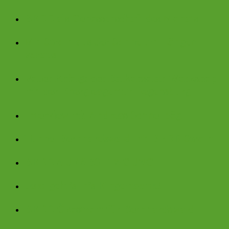
BERR als Genossenschaft des Monats
Mit Strom aus der Sonne um Längen
voraus
Voller Erfolg: der Balkonsolar-Workshop
mit der Energieagentur Regensburg
Interview mit Andreas Schnellbögl
Tunnel Bernhardswald mit BERR Strom
BERR AUF ABSI-TAGUNG
Jetzt geht’s in’s Eingemachte!
BERR Ökostrom für Bernhardswald