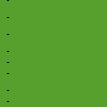
BERR ist mit dabei
Bürgerenergie in der Region Regensburg:
es geht massiv voran!
Tag der Bayerischen
Energiegenossenschaften in Beilngries
Menschen bei der BERR: Justin Schlecht
BERR-Treff am 17.April 2023
Echte Bürgerbeteiligung oder nur
Feigenblatt?
Die BERR-Datenzentrale
Pielenhofen und BERR: Energiewende in
der Region