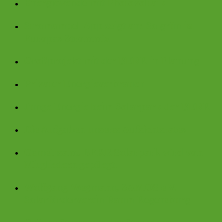
Energiewende mit Photovoltaik
Stromampel-App zeigt an: So grün ist
Europas Strommix
Großprojekt mit der BERR in Planung
Privater Energieverbrauch
Junge Energie beim Solarpark der BERR
Die Aufgaben unseres Aufsichtsrates
Gemeinsam! BERR Solarpark wird von
Mitgliedern gepflegt.
Wolfgang Wegmann, SAMOS e.V.
Solarförderverein Raum Regensburg