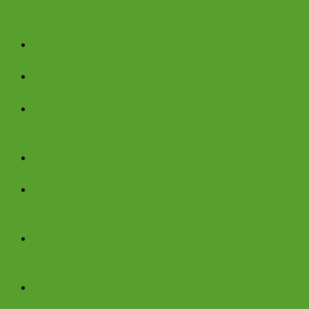
Bürger*innenenergie-Gipfel
Ein Tunnel erzeugt sein eigenes Licht
Umweltpreis für die BERR
Erfolgreicher Balkonkraftwerk-Workshop
in Thalmassing
Wo stehen wir im Jahre 2100?
Zu viel PV-Strom oder zu wenig
netzdienliche Speicher ?
Strom, Schafe, schönes Obst – unser
Solarpark in Bergstetten trägt Früchte
Das Bürgerbeteiligungsgesetz in Bayern