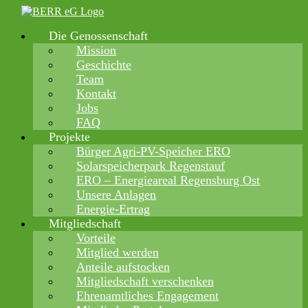
Zum
Inhalt
Die Genossenschaft
springen
Mission
Geschichte
Team
Kontakt
Jobs
FAQ
Projekte
Bürger Agri-PV-Speicher ERO
Solarspeicherpark Regenstauf
ERO – Energieareal Regensburg Ost
Unsere Anlagen
Energie-Ertrag
Mitgliedschaft
Vorteile
Mitglied werden
Anteile aufstocken
Mitgliedschaft verschenken
Ehrenamtliches Engagement