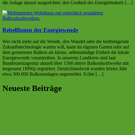
die Anlage darauf ausgerichtet, den Großteil des Energiebedarfs […]
RebellInnen der Energiewende
Wer nicht mehr auf die Wende, den Wandel oder die heilbringende
Zukunftstechnologie warten will, kann im eigenen Garten oder auf
dem gemieteten Balkon als kleine, selbstständige Einheit die lokale
Energiewende vorantreiben. In unserem Landkreis sind laut
Bundesnetzagentur aktuell über 1500 aktive Balkonkraftwerke mit
insgesamt 1MWp registriert. Deutschlandweit wurden letztes Jahr
etwa 300.000 Balkonanlagen angemeldet. Echte […]
Neueste Beiträge
BERR eG nimmt neue Solaranlage bei der SG
Walhalla in Betrieb
Helfertreff der BERR: Ein Dankeschön für
ehrenamtliches Engagement
Infostand an der Universität Regensburg: BERR eG
begleitet Vortrag von Prof. Harald Lesch