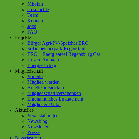
Mission
Geschichte
Team
Kontakt
Jobs
FAQ
Projekte
Bürger Agri-PV-Speicher ERO
Solarspeicherpark Regenstauf
ERO – Energieareal Regensburg Ost
Unsere Anlagen
Energie-Ertrag
Mitgliedschaft
Vorteile
Mitglied werden
Anteile aufstocken
Mitgliedschaft verschenken
Ehrenamtliches Engagement
Mitglieder-Portal
Aktuelles
Veranstaltungen
Newsblog
Newsletter
Presse
Bavariastrom