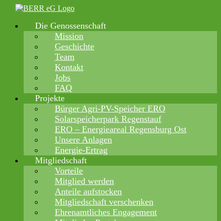
Zum
Inhalt
Die Genossenschaft
springen
Mission
Geschichte
Team
Kontakt
Jobs
FAQ
Projekte
Bürger Agri-PV-Speicher ERO
Solarspeicherpark Regenstauf
ERO – Energieareal Regensburg Ost
Unsere Anlagen
Energie-Ertrag
Mitgliedschaft
Vorteile
Mitglied werden
Anteile aufstocken
Mitgliedschaft verschenken
Ehrenamtliches Engagement