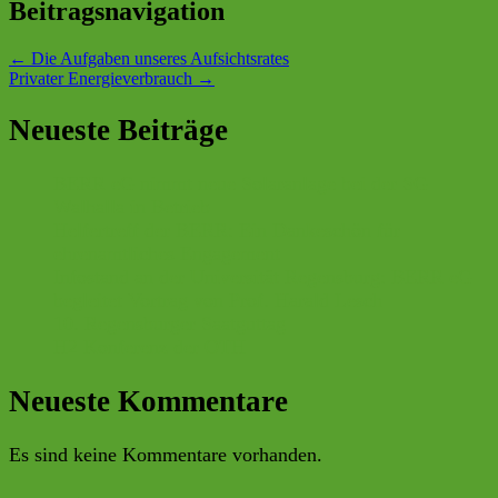
Beitragsnavigation
←
Die Aufgaben unseres Aufsichtsrates
Privater Energieverbrauch
→
Neueste Beiträge
BERR eG nimmt neue Solaranlage bei der SG
Walhalla in Betrieb
Helfertreff der BERR: Ein Dankeschön für
ehrenamtliches Engagement
Infostand an der Universität Regensburg: BERR eG
begleitet Vortrag von Prof. Harald Lesch
10. Regensburger Saatguttag
H2 Konferenz der OTH
Neueste Kommentare
Es sind keine Kommentare vorhanden.