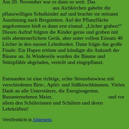
Am 20. November war es dann so weit. Das
Busunternehmen Meier
aus Aichkirchen gabelte die
pflanzwilligen Schulkinder auf und brachte sie mitsamt
Ausrüstung nach Bergstetten. Auf der Pflanzfläche
angekommen hieß es dann erst einmal: „Löcher graben!“
Diesen Aufruf folgten die Kinder gerne und gruben mit
teils abenteuerlichem Gerät, aber unter vollem Einsatz 40
Löcher in den nassen Lehmboden. Dann folgte das große
Finale: Ein Hupen ertönte und kündigte die Ankunft der
Bäume an. In Windeseile wurden die Bäume und
Stützpfähle abgeladen, verteilt und eingepflanzt.
Entstanden ist eine richtige, echte Streuobstwiese mit
verschiedenen Birn-, Apfel- und Süßkirschbäumen. Vielen
Dank an alle Unterstützer, die Energieagentur,
Busunternehmen Meier,
Garten
Punzmann
GmbH
und vor
allem den Schülerinnen und Schülern und deren
Lehrkräften!
Veröffentlicht in
Allgemein
.