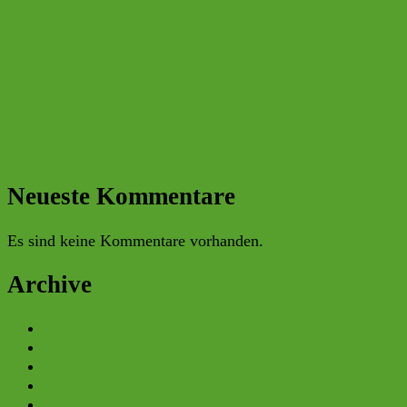
BERR eG nimmt neue Solaranlage bei der SG
Walhalla in Betrieb
Helfertreff der BERR: Ein Dankeschön für
ehrenamtliches Engagement
Infostand an der Universität Regensburg: BERR eG
begleitet Vortrag von Prof. Harald Lesch
10. Regensburger Saatguttag
H2 Konferenz der OTH
Neueste Kommentare
Es sind keine Kommentare vorhanden.
Archive
Mai 2026
März 2026
Februar 2026
Januar 2026
Oktober 2025