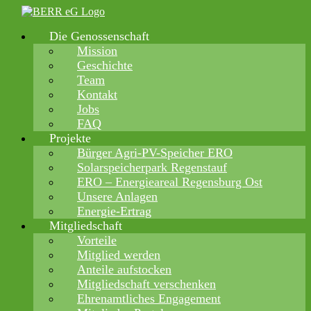
Zum
Inhalt
Die Genossenschaft
springen
Mission
Geschichte
Team
Kontakt
Jobs
FAQ
Projekte
Bürger Agri-PV-Speicher ERO
Solarspeicherpark Regenstauf
ERO – Energieareal Regensburg Ost
Unsere Anlagen
Energie-Ertrag
Mitgliedschaft
Vorteile
Mitglied werden
Anteile aufstocken
Mitgliedschaft verschenken
Ehrenamtliches Engagement