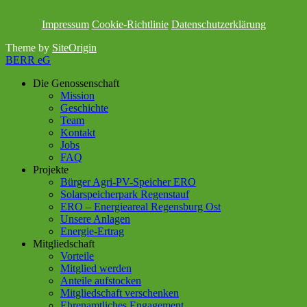
Impressum
Cookie-Richtlinie
Datenschutzerklärung
Theme by
SiteOrigin
BERR eG
Die Genossenschaft
Mission
Geschichte
Team
Kontakt
Jobs
FAQ
Projekte
Bürger Agri-PV-Speicher ERO
Solarspeicherpark Regenstauf
ERO – Energieareal Regensburg Ost
Unsere Anlagen
Energie-Ertrag
Mitgliedschaft
Vorteile
Mitglied werden
Anteile aufstocken
Mitgliedschaft verschenken
Ehrenamtliches Engagement