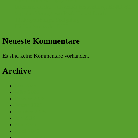
ehrenamtliches Engagement
Infostand an der Universität Regensburg: BERR eG
begleitet Vortrag von Prof. Harald Lesch
10. Regensburger Saatguttag
H2 Konferenz der OTH
Neueste Kommentare
Es sind keine Kommentare vorhanden.
Archive
Mai 2026
März 2026
Februar 2026
Januar 2026
Oktober 2025
Juli 2025
Mai 2025
April 2025
Dezember 2024