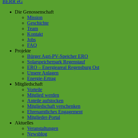
BERR eG
Die Genossenschaft
Mission
Geschichte
Team
Kontakt
Jobs
FAQ
Projekte
Bürger Agri-PV-Speicher ERO
Solarspeicherpark Regenstauf
ERO – Energieareal Regensburg Ost
Unsere Anlagen
Energie-Ertrag
Mitgliedschaft
Vorteile
Mitglied werden
Anteile aufstocken
Mitgliedschaft verschenken
Ehrenamtliches Engagement
Mitglieder-Portal
Aktuelles
Veranstaltungen
Newsblog