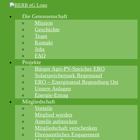
Zum
Inhalt
Die Genossenschaft
springen
Mission
Geschichte
Team
Kontakt
Jobs
FAQ
Projekte
Bürger Agri-PV-Speicher ERO
Solarspeicherpark Regenstauf
ERO – Energieareal Regensburg Ost
Unsere Anlagen
Energie-Ertrag
Mitgliedschaft
Vorteile
Mitglied werden
Anteile aufstocken
Mitgliedschaft verschenken
Ehrenamtliches Engagement