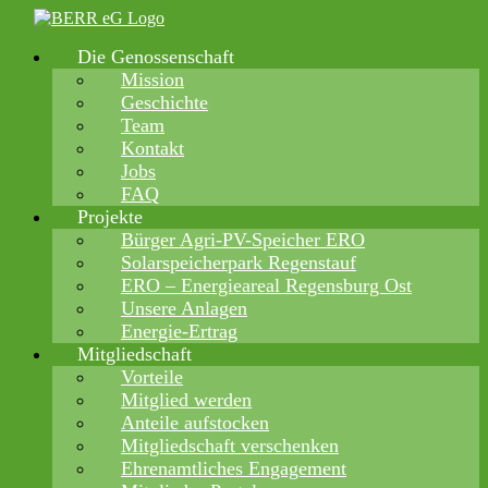
Zum
Inhalt
Die Genossenschaft
springen
Mission
Geschichte
Team
Kontakt
Jobs
FAQ
Projekte
Bürger Agri-PV-Speicher ERO
Solarspeicherpark Regenstauf
ERO – Energieareal Regensburg Ost
Unsere Anlagen
Energie-Ertrag
Mitgliedschaft
Vorteile
Mitglied werden
Anteile aufstocken
Mitgliedschaft verschenken
Ehrenamtliches Engagement