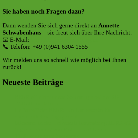
Sie haben noch Fragen dazu?
Dann wenden Sie sich gerne direkt an
Annette
Schwabenhaus
– sie freut sich über Ihre Nachricht.
📧 E-Mail:
kontakt@berregensburg.de
📞 Telefon: +49 (0)941 6304 1555
Wir melden uns so schnell wie möglich bei Ihnen
zurück!
Neueste Beiträge
BERR eG nimmt neue Solaranlage bei der SG
Walhalla in Betrieb
Helfertreff der BERR: Ein Dankeschön für
ehrenamtliches Engagement
Infostand an der Universität Regensburg: BERR eG
begleitet Vortrag von Prof. Harald Lesch
10. Regensburger Saatguttag