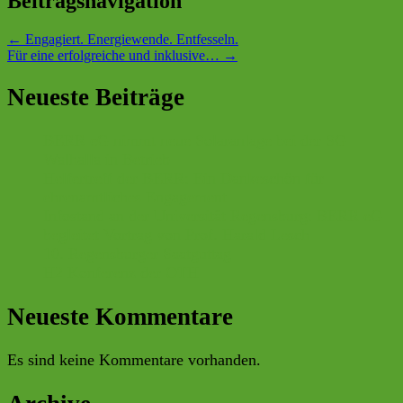
Beitragsnavigation
←
Engagiert. Energiewende. Entfesseln.
Für eine erfolgreiche und inklusive…
→
Neueste Beiträge
BERR eG nimmt neue Solaranlage bei der SG
Walhalla in Betrieb
Helfertreff der BERR: Ein Dankeschön für
ehrenamtliches Engagement
Infostand an der Universität Regensburg: BERR eG
begleitet Vortrag von Prof. Harald Lesch
10. Regensburger Saatguttag
H2 Konferenz der OTH
Neueste Kommentare
Es sind keine Kommentare vorhanden.