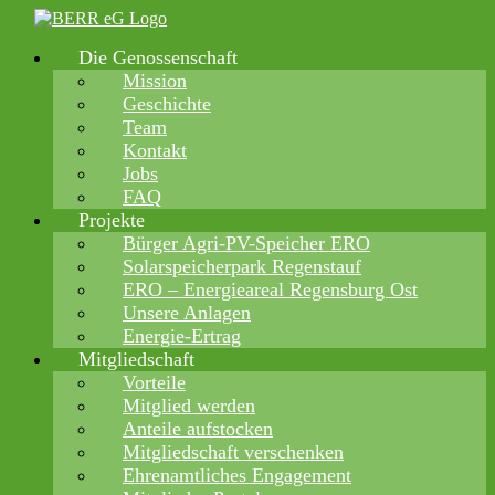
Zum
Inhalt
Die Genossenschaft
springen
Mission
Geschichte
Team
Kontakt
Jobs
FAQ
Projekte
Bürger Agri-PV-Speicher ERO
Solarspeicherpark Regenstauf
ERO – Energieareal Regensburg Ost
Unsere Anlagen
Energie-Ertrag
Mitgliedschaft
Vorteile
Mitglied werden
Anteile aufstocken
Mitgliedschaft verschenken
Ehrenamtliches Engagement