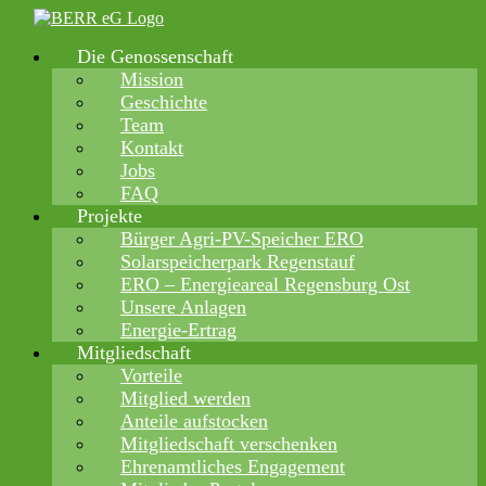
Zum
Inhalt
Die Genossenschaft
springen
Mission
Geschichte
Team
Kontakt
Jobs
FAQ
Projekte
Bürger Agri-PV-Speicher ERO
Solarspeicherpark Regenstauf
ERO – Energieareal Regensburg Ost
Unsere Anlagen
Energie-Ertrag
Mitgliedschaft
Vorteile
Mitglied werden
Anteile aufstocken
Mitgliedschaft verschenken
Ehrenamtliches Engagement