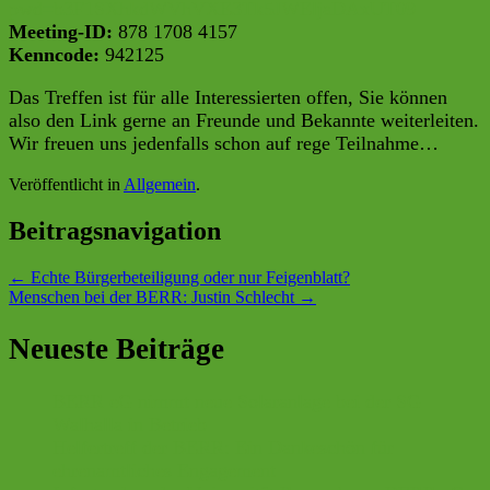
pwd=b3F1SXhkdWVhVXE3Tk5JWEljaDAxUT09
Meeting-ID:
878 1708 4157
Kenncode:
942125
Das Treffen ist für alle Interessierten offen, Sie können
also den Link gerne an Freunde und Bekannte weiterleiten.
Wir freuen uns jedenfalls schon auf rege Teilnahme…
Veröffentlicht in
Allgemein
.
Beitragsnavigation
←
Echte Bürgerbeteiligung oder nur Feigenblatt?
Menschen bei der BERR: Justin Schlecht
→
Neueste Beiträge
BERR eG nimmt neue Solaranlage bei der SG
Walhalla in Betrieb
Helfertreff der BERR: Ein Dankeschön für
ehrenamtliches Engagement