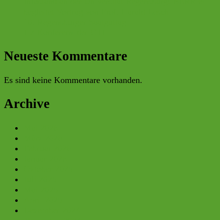
Infostand an der Universität Regensburg: BERR eG
begleitet Vortrag von Prof. Harald Lesch
10. Regensburger Saatguttag
H2 Konferenz der OTH
Neueste Kommentare
Es sind keine Kommentare vorhanden.
Archive
Mai 2026
März 2026
Februar 2026
Januar 2026
Oktober 2025
Juli 2025
Mai 2025
April 2025
Dezember 2024