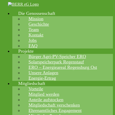
Zum
Inhalt
Die Genossenschaft
springen
Mission
Geschichte
Team
Kontakt
Jobs
FAQ
Projekte
Bürger Agri-PV-Speicher ERO
Solarspeicherpark Regenstauf
ERO – Energieareal Regensburg Ost
Unsere Anlagen
Energie-Ertrag
Mitgliedschaft
Vorteile
Mitglied werden
Anteile aufstocken
Mitgliedschaft verschenken
Ehrenamtliches Engagement