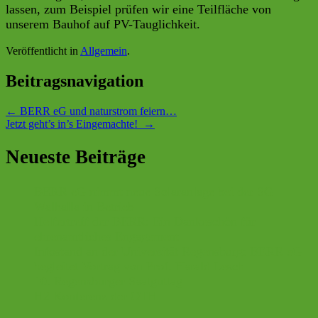
lassen, zum Beispiel prüfen wir eine Teilfläche von
unserem Bauhof auf PV-Tauglichkeit.
Veröffentlicht in
Allgemein
.
Beitragsnavigation
←
BERR eG und naturstrom feiern…
Jetzt geht’s in’s Eingemachte!
→
Neueste Beiträge
BERR eG nimmt neue Solaranlage bei der SG
Walhalla in Betrieb
Helfertreff der BERR: Ein Dankeschön für
ehrenamtliches Engagement
Infostand an der Universität Regensburg: BERR eG
begleitet Vortrag von Prof. Harald Lesch
10. Regensburger Saatguttag
H2 Konferenz der OTH